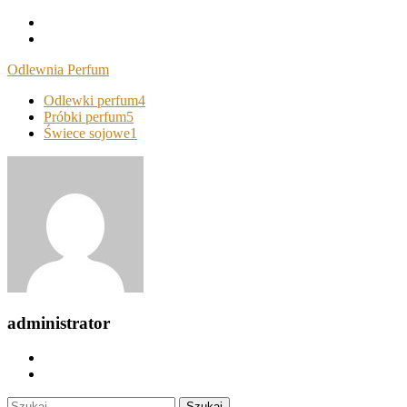
Skip
To
Content
Odlewnia Perfum
Odlewki perfum
4
Próbki perfum
5
Świece sojowe
1
administrator
Szukaj: